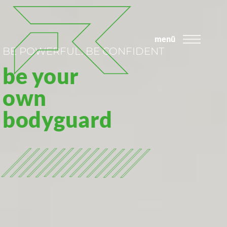
menü
BE POWERFUL. BE CONFIDENT
be your
own
bodyguard