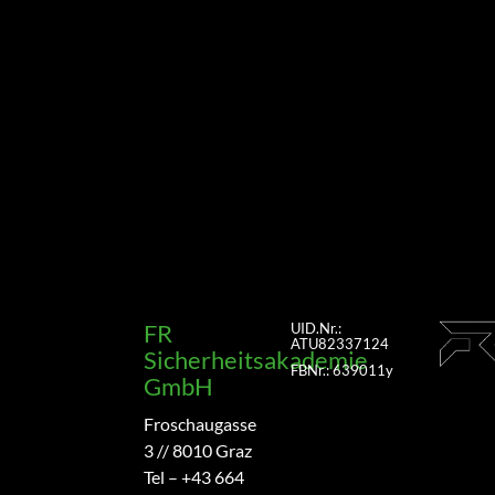
FR
UID.Nr.:
ATU82337124
Sicherheitsakademie
FBNr.: 639011y
GmbH
Froschaugasse
3 // 8010 Graz
Tel – +43 664