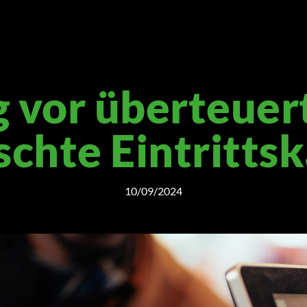
 vor überteuer
schte Eintritts
10/09/2024