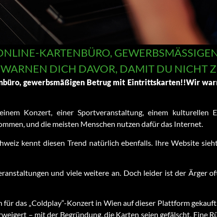
N ONLINE-KARTENBÜRO, GEWERBSMÄSSIGEN 
 WARNEN DICH DAVOR, DAMIT DU NICHT Z
enbüro, gewerbsmäßigen Betrug mit Eintrittskarten!!
Wir warn
inem Konzert, einer Sportveranstaltung, einem kulturellen E
 kommen, und die meisten Menschen nutzen dafür das Internet.
weiz kennt diesen Trend natürlich ebenfalls. Ihre Website sieht
Veranstaltungen und viele weitere an. Doch leider ist der Ärger
n für das „Coldplay“-Konzert in Wien auf dieser Plattform gekauf
rweigert – mit der Begründung, die Karten seien gefälscht. Eine 